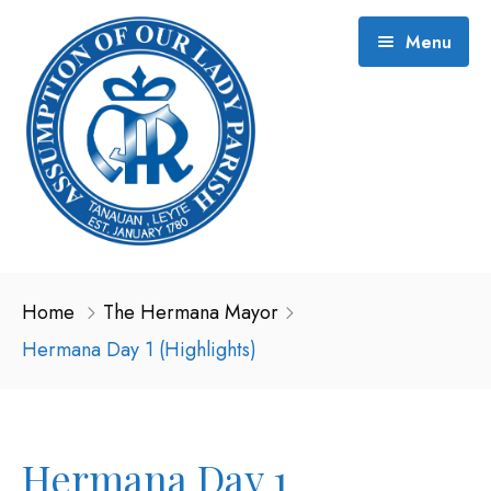
Menu
About and History
Home
The Hermana Mayor
2026 Event Schedule
Hermana Day 1 (Highlights)
Gallery
Contact
Hermana (2021)
Hermana Day 1