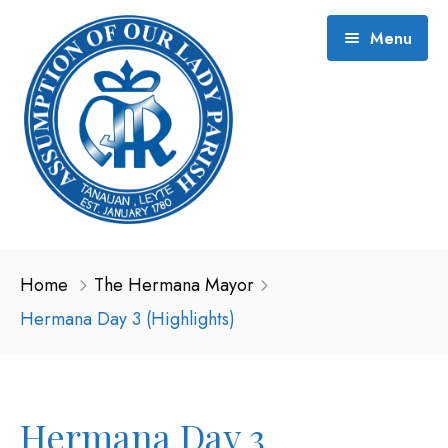
Menu
About and History
Home
The Hermana Mayor
2026 Event Schedule
Hermana Day 3 (Highlights)
Gallery
Contact
Hermana (2021)
Hermana Day 3